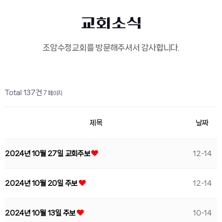
교회소식
조암수정교회를 방문해주셔서 감사합니다.
페이지
페이지
페이지
페이지
페이지
페이지
열린
페이지
페이지
페이지
페이지
Total 137건
7 페이지
제목
날짜
2024년 10월 27일 교회주보
12-14
2024년 10월 20일 주보
12-14
2024년 10월 13일 주보
10-14