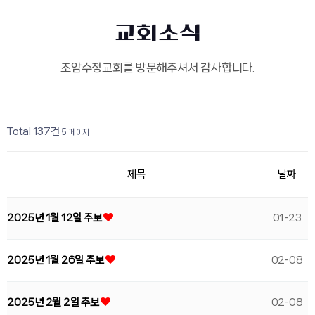
교회소식
조암수정교회를 방문해주셔서 감사합니다.
페이지
페이지
페이지
페이지
열린
페이지
페이지
페이지
페이지
페이지
페이지
Total 137건
5 페이지
제목
날짜
2025년 1월 12일 주보
01-23
2025년 1월 26일 주보
02-08
2025년 2월 2일 주보
02-08