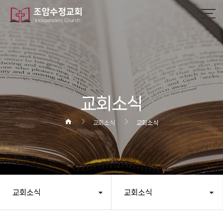
작성자
댓글
조회
작성일
교회소식
교회소식
교회소식
교회소식
교회소식
헤더설정