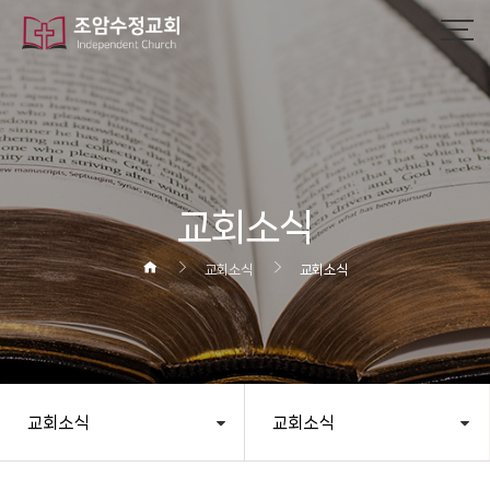
작성자
댓글
조회
작성일
교회소식
교회소식
교회소식
교회소식
교회소식
헤더설정