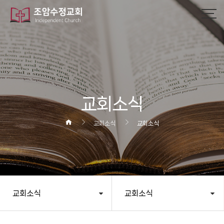
작성자
댓글
조회
작성일
교회소식
교회소식
교회소식
교회소식
교회소식
헤더설정