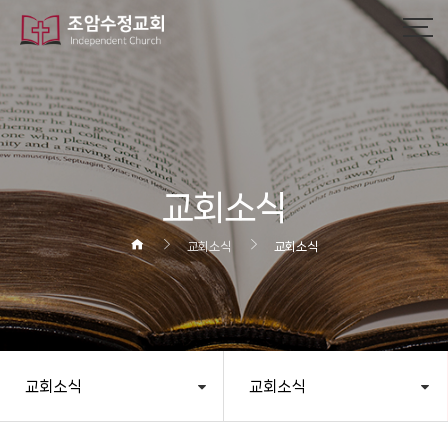
작성자
댓글
조회
작성일
교회소식
교회소식
교회소식
교회소식
교회소식
헤더설정