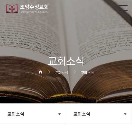
작성자
댓글
조회
작성일
교회소식
교회소식
교회소식
교회소식
교회소식
헤더설정