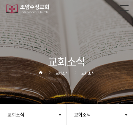
작성자
댓글
조회
작성일
교회소식
교회소식
교회소식
교회소식
교회소식
헤더설정