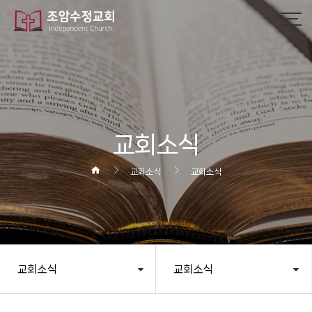
작성자
댓글
조회
작성일
교회소식
교회소식
교회소식
교회소식
교회소식
헤더설정