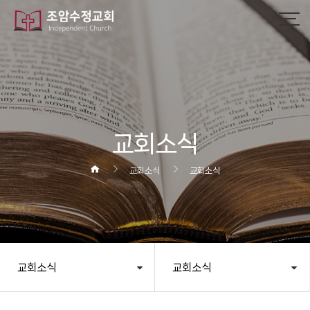
작성자
댓글
조회
작성일
교회소식
교회소식
교회소식
교회소식
교회소식
헤더설정