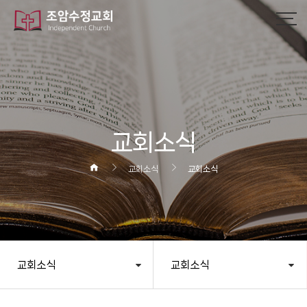
작성자
댓글
조회
작성일
교회소식
교회소식
교회소식
교회소식
교회소식
헤더설정