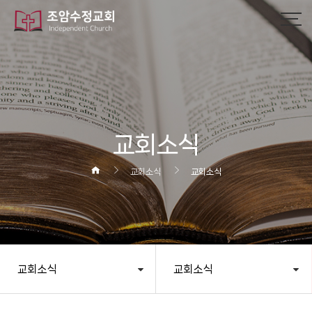
작성자
댓글
조회
작성일
교회소식
교회소식
교회소식
교회소식
교회소식
헤더설정