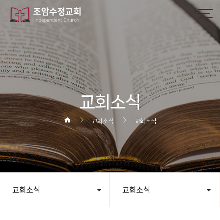
작성자
댓글
조회
작성일
교회소식
교회소식
교회소식
교회소식
교회소식
헤더설정