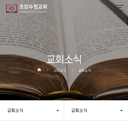
작성자
댓글
조회
작성일
교회소식
교회소식
교회소식
교회소식
교회소식
헤더설정