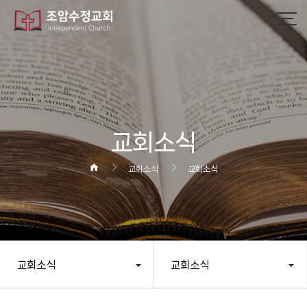
작성자
댓글
조회
작성일
교회소식
교회소식
교회소식
교회소식
교회소식
헤더설정