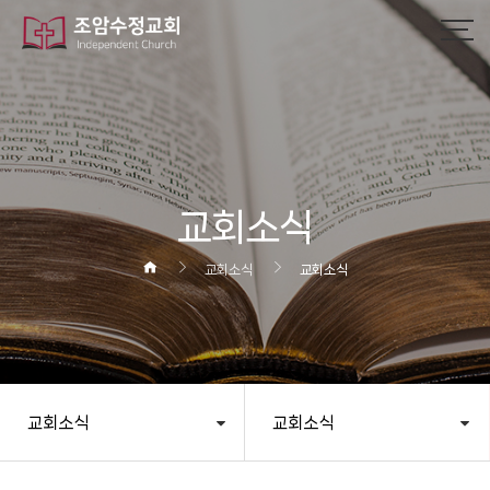
작성자
댓글
조회
작성일
교회소식
교회소식
교회소식
교회소식
교회소식
헤더설정