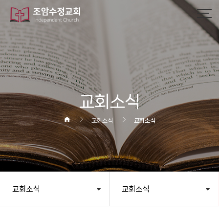
작성자
댓글
조회
작성일
교회소식
교회소식
교회소식
교회소식
교회소식
헤더설정