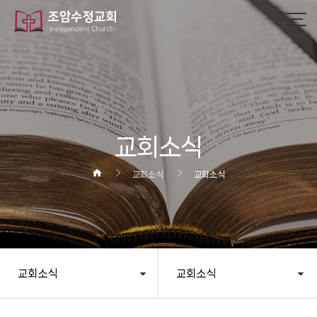
작성자
댓글
조회
작성일
교회소식
교회소식
교회소식
교회소식
교회소식
헤더설정