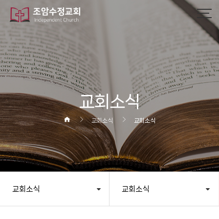
작성자
댓글
조회
작성일
교회소식
교회소식
교회소식
교회소식
교회소식
헤더설정