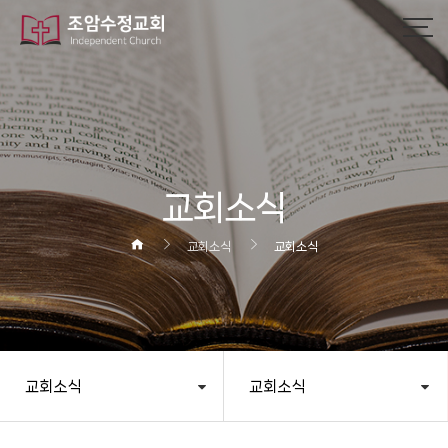
작성자
댓글
조회
작성일
교회소식
교회소식
교회소식
교회소식
교회소식
헤더설정