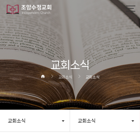
작성자
댓글
조회
작성일
교회소식
교회소식
교회소식
교회소식
교회소식
헤더설정