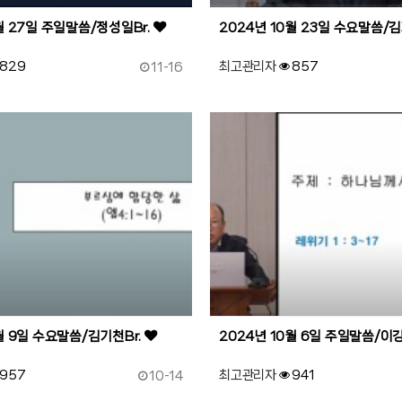
월 27일 주일말씀/정성일Br.
2024년 10월 23일 수요말씀/김
작성일
829
최고관리자
857
11-16
86
작성자
조회
월 9일 수요말씀/김기천Br.
2024년 10월 6일 주일말씀/이강
작성일
957
최고관리자
941
10-14