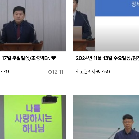
월 17일 주일말씀/조성익Br.
2024년 11월 13일 수요말씀/김
작성일
779
최고관리자
759
12-11
94
작성자
조회