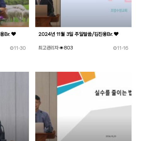
용Br.
2024년 11월 3일 주일말씀/김진웅Br.
작성일
작성일
최고관리자
803
11-30
11-16
89
작성자
조회