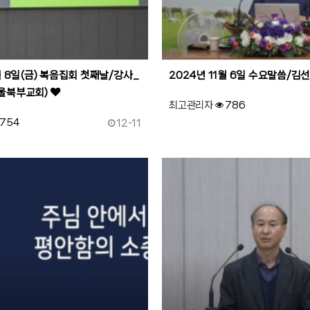
월 8일(금) 복음집회 첫째날/강사_
2024년 11월 6일 수요말씀/김선
서울북부교회)
최고관리자
786
작성일
754
12-11
90
작성자
조회