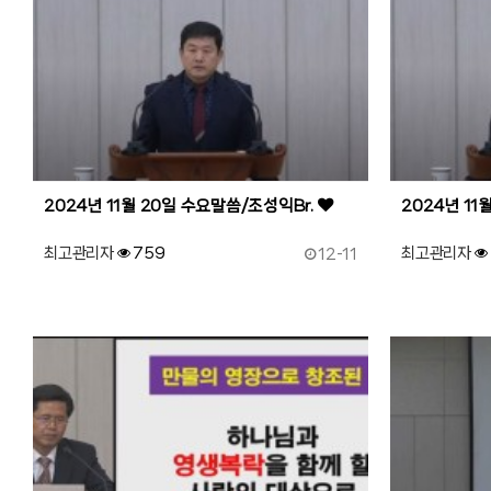
2024년 11월 20일 수요말씀/조성익Br.
2024년 11
작성일
최고관리자
759
최고관리자
12-11
96
작성자
조회
95
작성자
조회