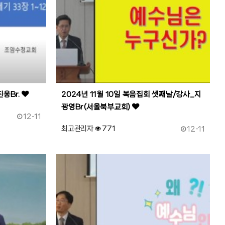
진웅Br.
2024년 11월 10일 복음집회 셋째날/강사_지
광영Br(서울북부교회)
작성일
12-11
작성일
최고관리자
771
12-11
93
작성자
조회