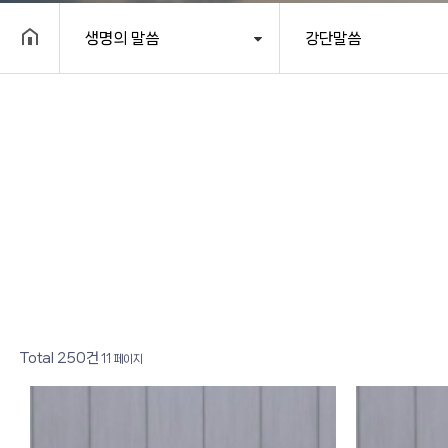
생명의 말씀
강단말씀
헤더설정
Total 250건
11 페이지
100
작성자
조회
99
작성자
조회