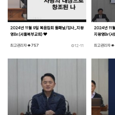
2024년 11월 9일 복음집회 둘째날/강사_지광
2024년 11
영Br.(서울북부교회)
지광영Br(
작성일
최고관리자
757
최고관리자
12-11
92
작성자
조회
91
작성자
조회