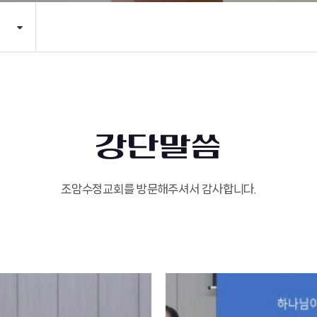
강단말씀
조암수정교회를 방문해주셔서 감사합니다.
98
작성자
조회