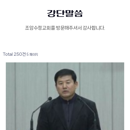
강단말씀
조암수정교회를 방문해주셔서 감사합니다.
Total 250건
5 페이지
190
작성자
조회