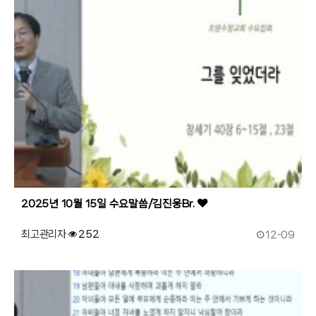
2025년 10월 15일 수요말씀/김진웅Br.
작성일
최고관리자
252
12-09
180
작성자
조회