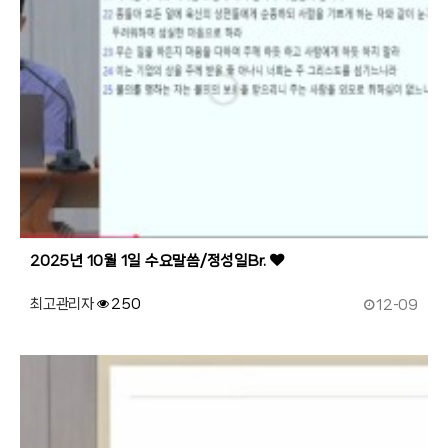
2025년 10월 1일 수요말씀/정성일Br.
작성일
최고관리자
250
12-09
179
작성자
조회