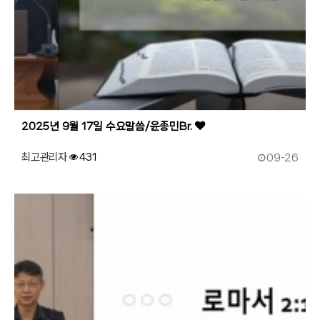
2025년 9월 17일 수요말씀/윤종민Br.
작성일
최고관리자
431
09-26
176
작성자
조회