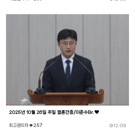
184
작성자
조회
2025년 10월 26일 주일 결혼간증/이준수Br.
작성일
최고관리자
257
12-09