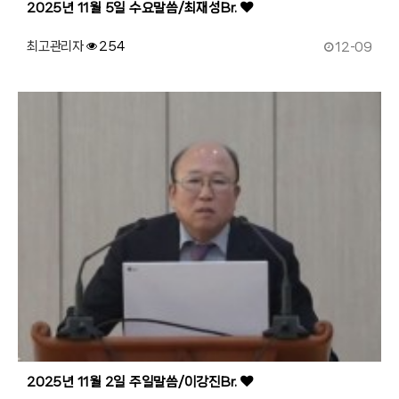
2025년 11월 5일 수요말씀/최재성Br.
작성일
최고관리자
254
12-09
186
작성자
조회
2025년 11월 2일 주일말씀/이강진Br.