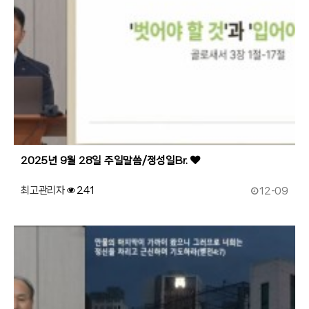
2025년 9월 28일 주일말씀/정성일Br.
작성일
최고관리자
241
12-09
178
작성자
조회