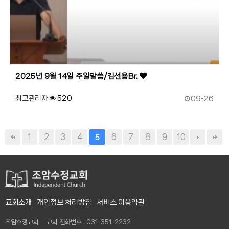
2025년 9월 14일 주일말씀/김선용Br.
작성일
최고관리자
520
09-26
1
2
3
4
6
7
8
9
10
5
교회소개
개인정보 처리방침
서비스 이용약관
조암수정교회 교회 전화번호 : 031-351-2232