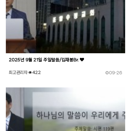
2025년 9월 21일 주일말씀/김재봉Br.
작성일
최고관리자
422
09-26
177
작성자
조회