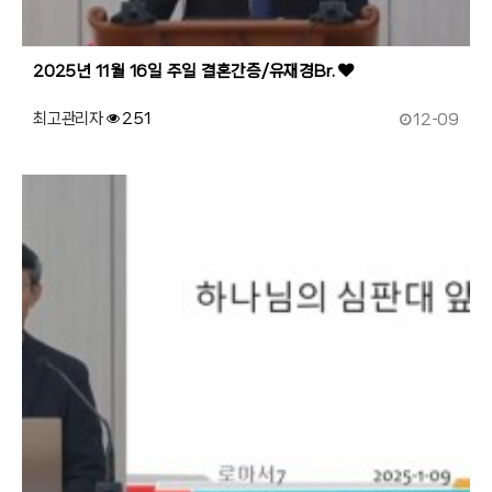
2025년 11월 16일 주일 결혼간증/유재경Br.
작성일
최고관리자
251
12-09
188
작성자
조회