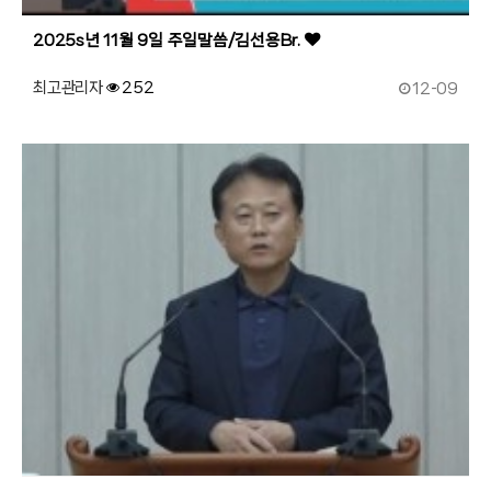
2025s년 11월 9일 주일말씀/김선용Br.
작성일
최고관리자
252
12-09
187
작성자
조회