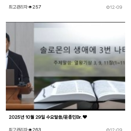
작성일
최고관리자
257
12-09
185
작성자
조회
2025년 10월 29일 수요말씀/윤종민Br.
작성일
최고관리자
263
12-09