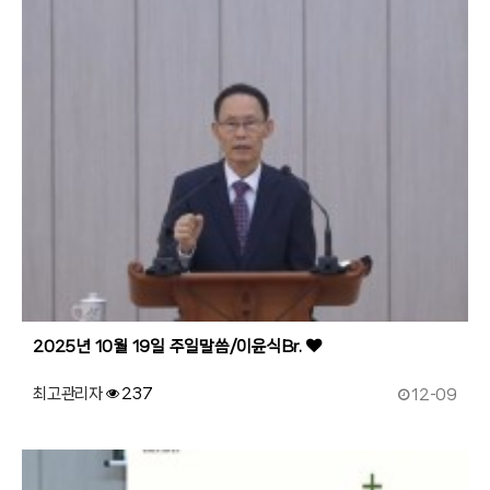
2025년 10월 19일 주일말씀/이윤식Br.
작성일
최고관리자
237
12-09
181
작성자
조회