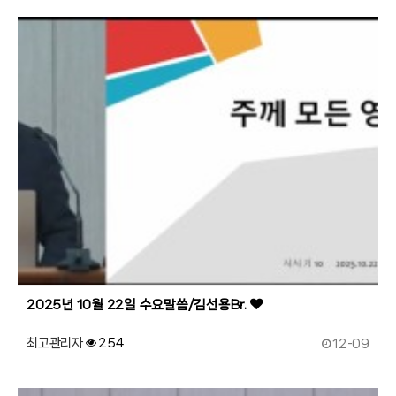
183
작성자
조회
2025년 10월 22일 수요말씀/김선용Br.
작성일
최고관리자
254
12-09
182
작성자
조회