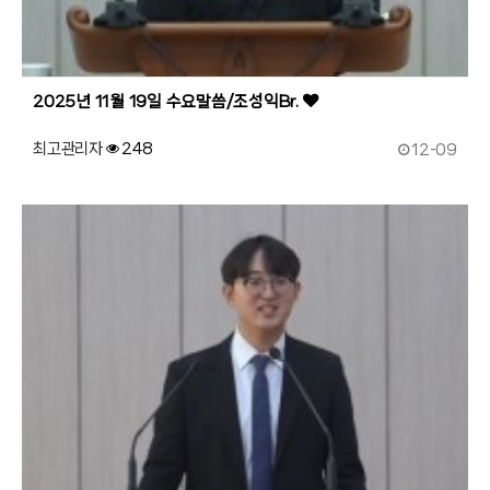
2025년 11월 19일 수요말씀/조성익Br.
작성일
최고관리자
248
12-09
189
작성자
조회