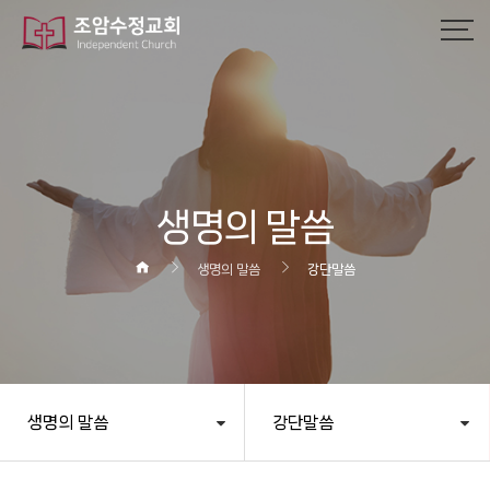
작성자
댓글
조회
작성일
생명의 말씀
생명의 말씀
강단말씀
생명의 말씀
강단말씀
헤더설정