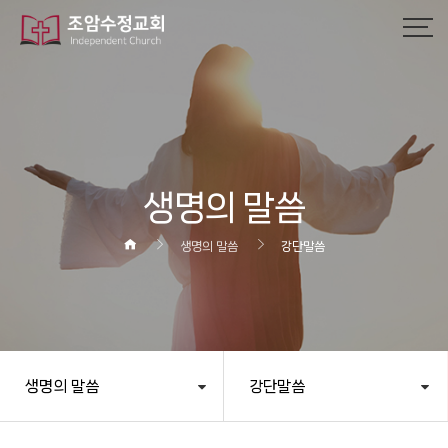
작성자
댓글
조회
작성일
생명의 말씀
생명의 말씀
강단말씀
생명의 말씀
강단말씀
헤더설정