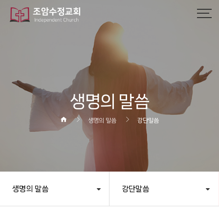
작성자
댓글
조회
작성일
생명의 말씀
생명의 말씀
강단말씀
생명의 말씀
강단말씀
헤더설정