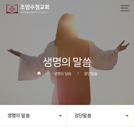
작성자
댓글
조회
작성일
생명의 말씀
생명의 말씀
강단말씀
생명의 말씀
강단말씀
헤더설정