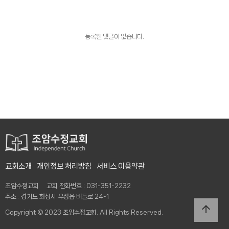
등록된 댓글이 없습니다.
교회소개
개인정보 처리방침
서비스 이용약관
조암수정교회 교회 전화번호 : 031-351-2232
주소 : 경기도 화성시 우정읍 버들로 24-1
arrow_upward
Copyright © 2023 조암수정교회. All Rights Reserved.