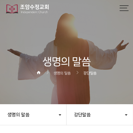
작성자
댓글
조회
작성일
생명의 말씀
생명의 말씀
강단말씀
생명의 말씀
강단말씀
헤더설정