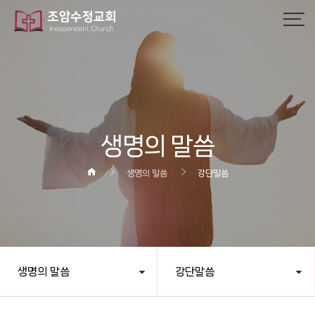
작성자
댓글
조회
작성일
생명의 말씀
생명의 말씀
강단말씀
생명의 말씀
강단말씀
헤더설정