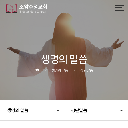
작성자
댓글
조회
작성일
생명의 말씀
생명의 말씀
강단말씀
생명의 말씀
강단말씀
헤더설정