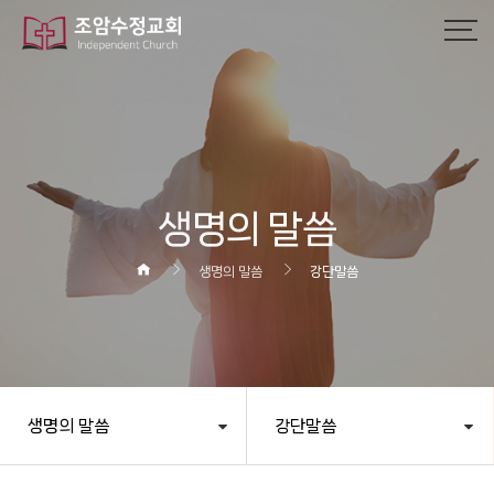
작성자
댓글
조회
작성일
생명의 말씀
생명의 말씀
강단말씀
생명의 말씀
강단말씀
헤더설정