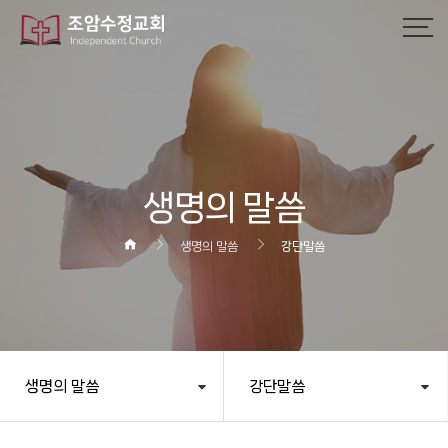
작성자
댓글
조회
작성일
생명의 말씀
생명의 말씀
강단말씀
생명의 말씀
강단말씀
헤더설정