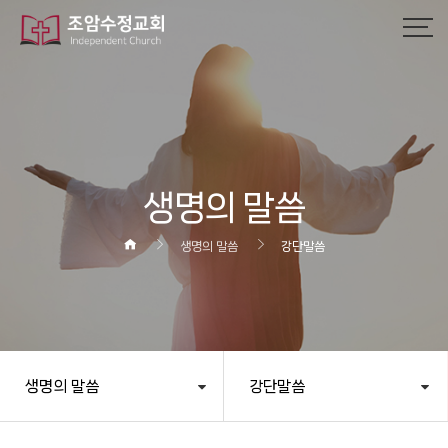
작성자
댓글
조회
작성일
생명의 말씀
생명의 말씀
강단말씀
생명의 말씀
강단말씀
헤더설정