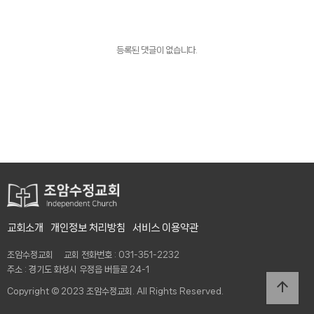
등록된 댓글이 없습니다.
교회소개
개인정보 처리방침
서비스 이용약관
조암수정교회 교회 전화번호 : 031-351-2232
주소 : 경기도 화성시 우정읍 버들로 24-1
arrow_upward
Copyright © 2023 조암수정교회. All Rights Reserved.