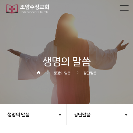
작성자
댓글
조회
작성일
생명의 말씀
생명의 말씀
강단말씀
생명의 말씀
강단말씀
헤더설정