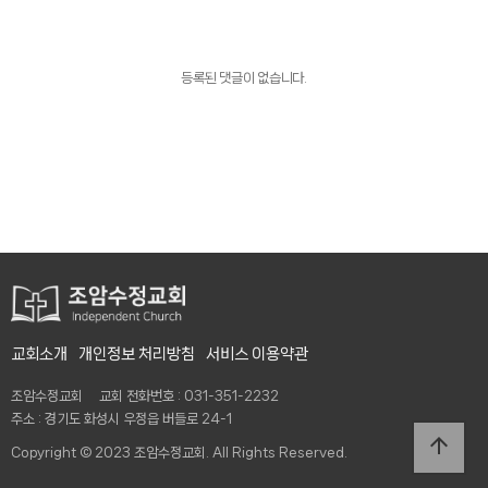
등록된 댓글이 없습니다.
교회소개
개인정보 처리방침
서비스 이용약관
조암수정교회 교회 전화번호 : 031-351-2232
주소 : 경기도 화성시 우정읍 버들로 24-1
arrow_upward
Copyright © 2023 조암수정교회. All Rights Reserved.