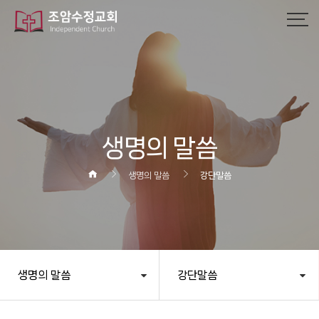
작성자
댓글
조회
작성일
생명의 말씀
생명의 말씀
강단말씀
생명의 말씀
강단말씀
헤더설정