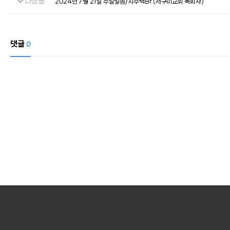
다음글
2024년 7월 21일 주일말씀/지주택Br.(서구미교회 목회자)
댓글
0