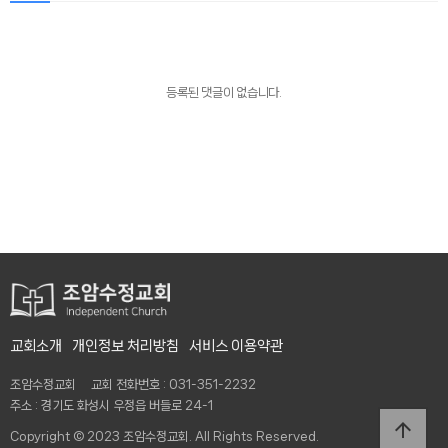
등록된 댓글이 없습니다.
교회소개
개인정보 처리방침
서비스 이용약관
조암수정교회 교회 전화번호 : 031-351-2232
주소 : 경기도 화성시 우정읍 버들로 24-1
arrow_upward
Copyright © 2023 조암수정교회. All Rights Reserved.