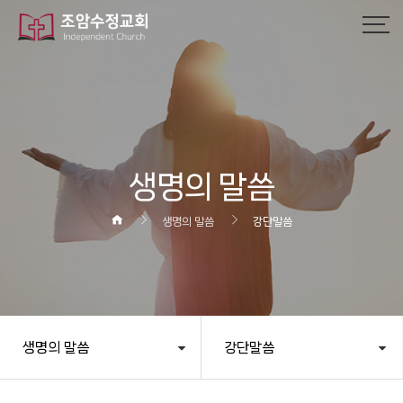
작성자
댓글
조회
작성일
생명의 말씀
생명의 말씀
강단말씀
생명의 말씀
강단말씀
헤더설정