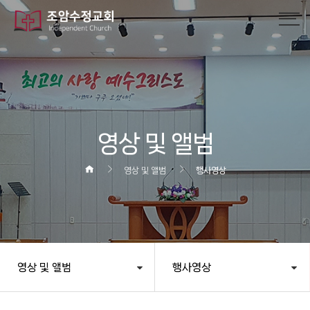
작성자
댓글
조회
작성일
영상 및 앨범
영상 및 앨범
행사영상
영상 및 앨범
행사영상
헤더설정