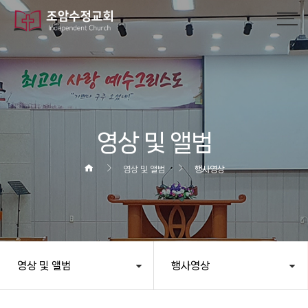
작성자
댓글
조회
작성일
영상 및 앨범
영상 및 앨범
행사영상
영상 및 앨범
행사영상
헤더설정